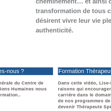
cheminement… et ainsi c
transformation de tous c
désirent
vivre leur vie p
authenticité.
s-nous ?
Formation Thérapeut
énérale du Centre de
Dans cette vidéo,
Lise
ations Humaines nous
raisons qui encouragen
ormation..
carrière dans le domai
de nos programmes de 
devenir Thérapeute Spé