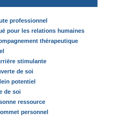
ute professionnel
ué pour les relations humaines
ccompagnement thérapeutique
el
rrière stimulante
uverte de soi
ein potentiel
e de soi
rsonne ressource
 sommet personnel